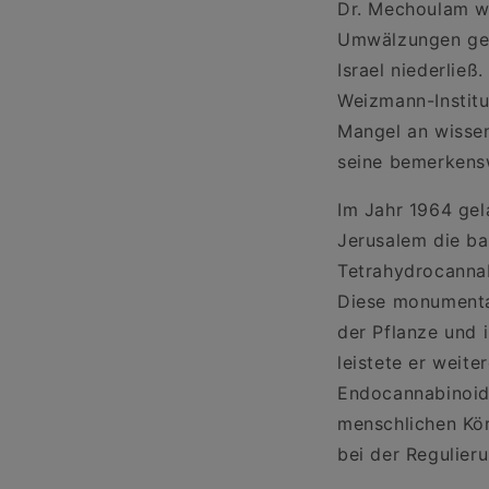
Dr. Mechoulam wu
Umwälzungen gepr
Israel niederlie
Weizmann-Institu
Mangel an wissen
seine bemerkens
Im Jahr 1964 ge
Jerusalem die ba
Tetrahydrocannab
Diese monumenta
der Pflanze und 
leistete er weit
Endocannabinoid
menschlichen Kör
bei der Regulieru