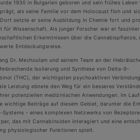
rde 1930 in Bulgarien geboren und sein frühes Leben
ägt, als seine Familie vor dem Holocaust floh und sich
ß. Dort setzte er seine Ausbildung in Chemie fort und p
t für Wissenschaft. Als junger Forscher war er faszinie
schaftlichen Erkenntnissen über die Cannabispflanze,
werte Entdeckungsreise.
lang Dr. Mechoulam und seinem Team an der Hebräische
hnbrechende Isolierung und Synthese von Delta-9-
inol (THC), der wichtigsten psychoaktiven Verbindung
le Leistung ebnete den Weg für ein besseres Verständ
ihrer potenziellen medizinischen Anwendungen. Im Lauf
ere wichtige Beiträge auf diesem Gebiet, darunter die E
-Systems - eines komplexen Netzwerks von Rezeptore
per, das mit Cannabinoiden interagiert und eine entsc
ng physiologischer Funktionen spielt.