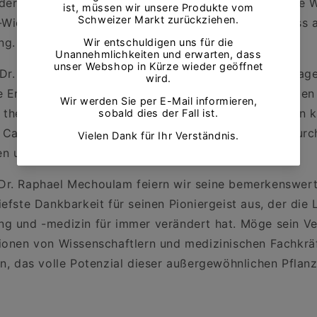
der Rothschild-Preis für chemische und physikalische 
-Wieland-Preis, zeugen von seinem immensen Einfluss a
ng.
Dr. Raphael Mechoulam erinnern, ehren wir sein Engag
e Entdeckungen und seinen unerschütterlichen Glauben
 therapeutisches Mittel. Sein Vermächtnis wird in den k
r Cannabisforschung und den zahllosen Leben, die durch
n und werden, weiterleben.
Dr. Raphael Mechoulam feiern wir seine bemerkenswert
efste Dankbarkeit für seinen Pioniergeist aus, der die
g und -medizin für immer verändert hat. Möge sein V
ionen von Wissenschaftlern und medizinischen Fachkräft
en, das volle Potenzial dieser außergewöhnlichen Pflanz