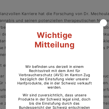
glanzvollen Karriere hat die Forschung von Dr. Mechoul
annabis und seinen potenziellen therapeutischen Nutz
rbeit hat zu Fortschritten in unserem Verständnis darüb
 der Behandlung verschiedener medizinischer Erkrank
arunter chronische Schmerzen, Epilepsie, Multiple Skl
se haben auch unzählige Studien angestoßen, die das P
nen Derivaten in der Medizin weiter erforschen.
t ein Experte auf diesem Gebiet.
r nicht nur ein Pionier auf seinem Gebiet, sondern au
für viele Wissenschaftler, die in seine Fußstapfen traten
nd die Großzügigkeit, mit der er sein Wissen zur Verfü
slöschlichen Eindruck in der wissenschaftlichen Gemei
ne zahlreichen Auszeichnungen, darunter der Israel-Prei