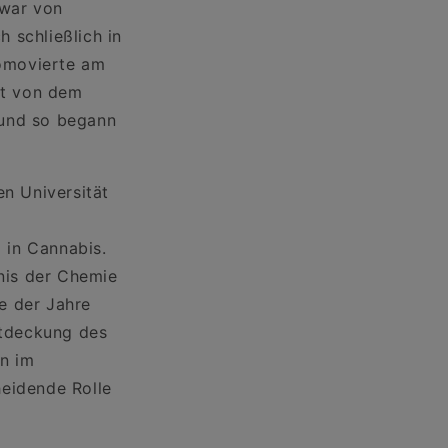
 war von
 schließlich in
romovierte am
rt von dem
 und so begann
n Universität
 in Cannabis.
nis der Chemie
e der Jahre
ntdeckung des
n im
heidende Rolle