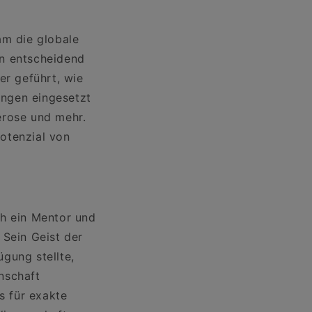
am die globale
en entscheidend
er geführt, wie
ungen eingesetzt
erose und mehr.
otenzial von
ch ein Mentor und
. Sein Geist der
gung stellte,
nschaft
s für exakte