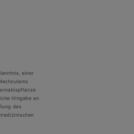
enntnis, einer
. Mechoulams
Cannabispflanze
liche Hingabe an
eßung des
medizinischen