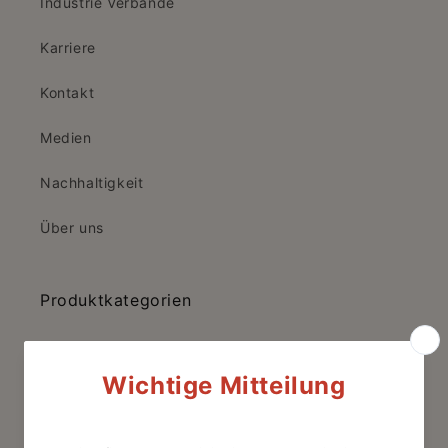
Industrie Verbände
Karriere
Kontakt
Medien
Nachhaltigkeit
Über uns
Produktkategorien
CBD Creme
Bio-Cannabis-Kosmetiköl
CBD Kosmetik-Öle