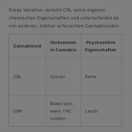
Diese Variation verleiht CBL seine eigenen
chemischen Eigenschaften und unterscheidet es
von anderen, stärker erforschten Cannabinoiden.
Vorkommen
Psychoaktive
Cannabinoid
in Cannabis
Eigenschaften
Ä
Ähn
ab
CBL
Spuren
Keine
be
Do
Bildet sich,
Beh
CBN
wenn THC
Leicht
TH
oxidiert
Do