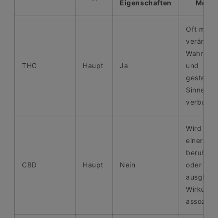
Eigenschaften
Merkm
Oft mit
veränder
Wahrneh
THC
Haupt
Ja
und
gesteige
Sinneser
verbund
Wird häuf
einer
beruhige
CBD
Haupt
Nein
oder
ausgleic
Wirkung
assoziier