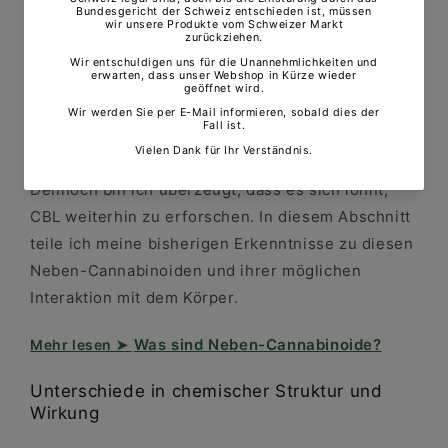
Aufmerksamkeit, insbesondere wenn das
Interesse an subtilen Begleitstoffen wächst. THCV
wiederum finde ich faszinierend, weil es sich
deutlich anders verhält als THC.
CBL wird bisher weniger thematisiert und seine
Effekte sind noch nicht umfassend dokumentiert.
Dennoch bin ich überzeugt, dass es sich lohnt,
CBL weiterhin zu erforschen. In diesem Abschnitt
teile ich meine bisherigen Erkenntnisse zu diesen
Neben-Cannabinoiden und ihrer möglichen
Interaktion mit dem Körper.
Was sind Neben-Cannabinoide?
Unterschiede in chemischer Struktur und
Wirkung