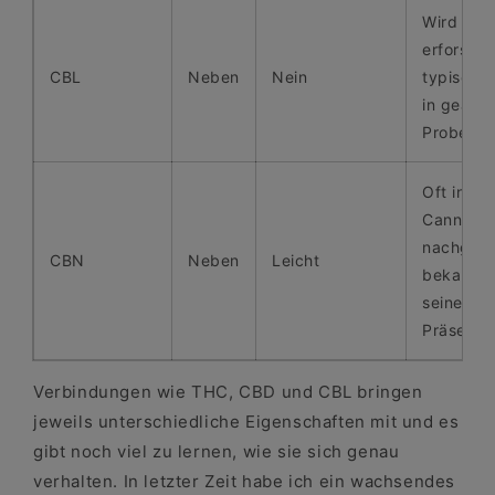
Wird noc
erforscht;
CBL
Neben
Nein
typische
in gealte
Proben a
Oft in äl
Cannabis
nachgewi
CBN
Neben
Leicht
bekannt 
seine san
Präsenz
Verbindungen wie THC, CBD und CBL bringen
jeweils unterschiedliche Eigenschaften mit und es
gibt noch viel zu lernen, wie sie sich genau
verhalten. In letzter Zeit habe ich ein wachsendes