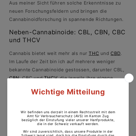
Aus meiner Sicht führen solche Erkenntnisse zu
neuen Forschungsfeldern und bringen die
Cannabinoidforschung in spannende Richtungen.
Neben-Cannabinoide: CBL, CBN, CBC
und THCV
Cannabis bietet weit mehr als nur
THC
und
CBD
.
Im Laufe der Zeit bin ich auf mehrere weniger
bekannte Cannabinoide gestossen, darunter CBL,
CBN
, CBC und
THCV
, die jeweils ihre eigene
Struktur und Charakteristik besitzen. Diese
Verbindungen verhalten sich unterschiedlich, was
sie besonders interessant macht.
CBN zum Beispiel tritt oft in gealtertem Cannabis
auf und sorgt in der Regel für eine sanftere
Erfahrung. Auch CBC gewinnt immer mehr